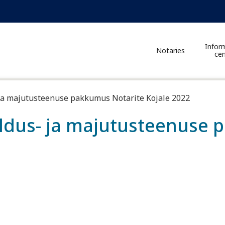
Infor
Notaries
cen
 ja majutusteenuse pakkumus Notarite Kojale 2022
haldus- ja majutusteenuse