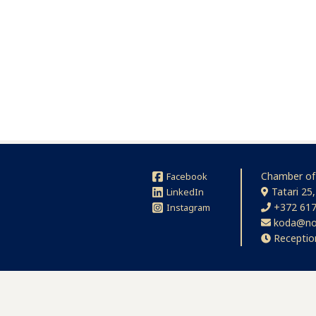
Chamber of
Facebook
Tatari 25,
LinkedIn
+372 617
Instagram
koda@no
Receptio