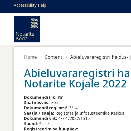
Skip to main content
Accessibility Help
Toggle high contrast
Accessibility Help
Home
Content
Abieluvararegistri haldus-
Abieluvararegistri 
Notarite Kojale 2022
Dokumendi liik:
Kiri
Saatmisviis:
e-kiri
Dokumendi reg. nr:
6-3/14
Saatja / saaja:
Registrite ja Infosüsteemide Keskus
Dokumendi viit:
4-7-1/2022/1515
Suund:
Sisse
Registreerimise kuupäev: