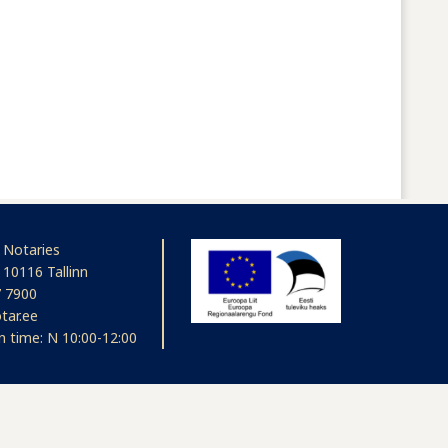
 Notaries
 10116 Tallinn
 7900
tar.ee
n time: N 10:00-12:00