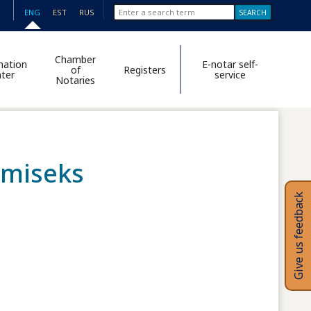
Search form
Search this
ENG
EST
RUS
site
Chamber
mation
E-notar self-
of
Registers
ter
service
Notaries
imiseks
Give us feedback