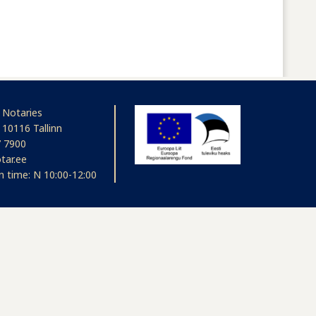
 Notaries
 10116 Tallinn
 7900
tar.ee
n time: N 10:00-12:00