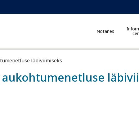
Infor
Notaries
cen
tumenetluse läbiviimiseks
aukohtumenetluse läbivi