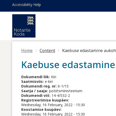
Skip to main content
Accessibility Help
Toggle high contrast
Accessibility Help
Home
Content
Kaebuse edastamine aukoh
Kaebuse edastamine 
Dokumendi liik:
Kiri
Saatmisviis:
e-kiri
Dokumendi reg. nr:
6-1/15
Saatja / saaja:
Justiitsministeerium
Dokumendi viit:
14-4/532-2
Registreerimise kuupäev:
Wednesday, 16 February, 2022 - 15:30
Koostamise kuupäev:
Wednesday, 16 February, 2022 - 15:30