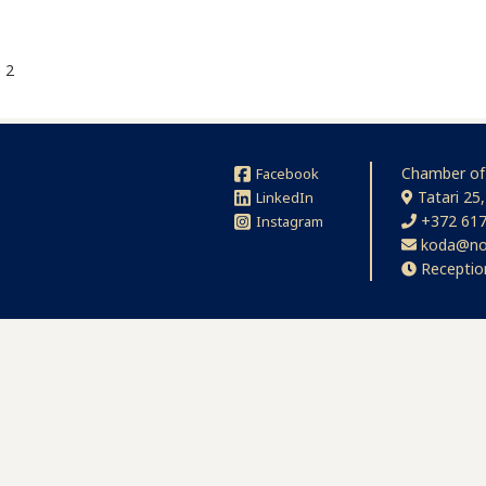
p 2
Chamber of
Facebook
Tatari 25,
LinkedIn
+372 617
Instagram
koda@no
Receptio