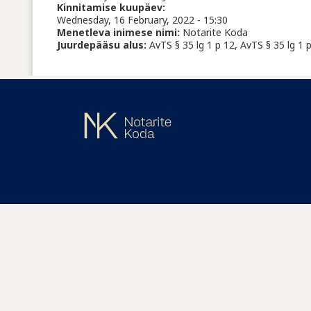
Kinnitamise kuupäev:
Wednesday, 16 February, 2022 - 15:30
Menetleva inimese nimi:
Notarite Koda
Juurdepääsu alus:
AvTS § 35 lg 1 p 12, AvTS § 35 lg 1 