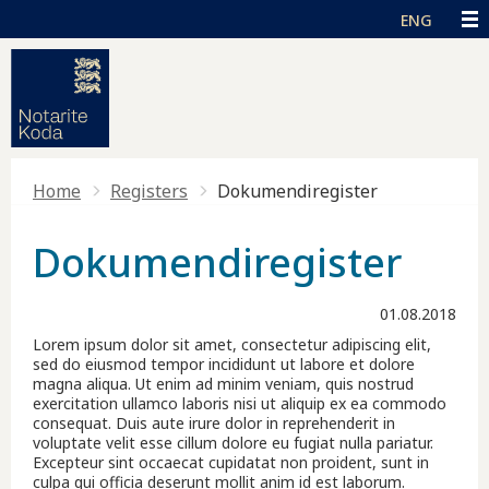
Skip to main content
Accessibility Help
Toggle high contrast
ENG
Home
Registers
Dokumendiregister
Dokumendiregister
01.08.2018
Lorem ipsum dolor sit amet, consectetur adipiscing elit,
sed do eiusmod tempor incididunt ut labore et dolore
magna aliqua. Ut enim ad minim veniam, quis nostrud
exercitation ullamco laboris nisi ut aliquip ex ea commodo
consequat. Duis aute irure dolor in reprehenderit in
voluptate velit esse cillum dolore eu fugiat nulla pariatur.
Excepteur sint occaecat cupidatat non proident, sunt in
culpa qui officia deserunt mollit anim id est laborum.