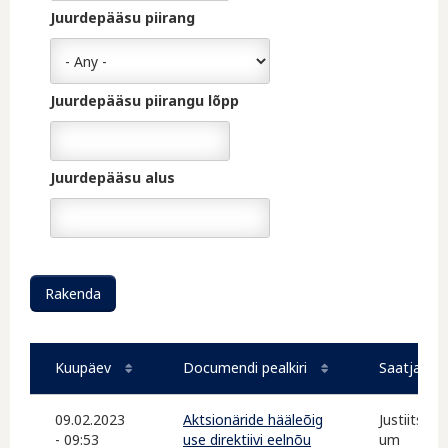
Juurdepääsu piirang
Juurdepääsu piirangu lõpp
Date
Juurdepääsu alus
Kuupäev
Documendi pealkiri
Saatja / s
09.02.2023
Aktsionäride hääleõig
Justiitsmin
- 09:53
use direktiivi eelnõu
um