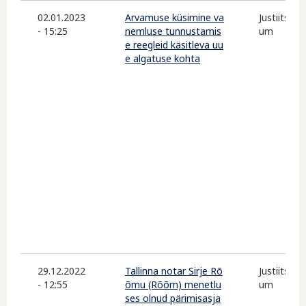
02.01.2023
Arvamuse küsimine va
Justiitsmin
- 15:25
nemluse tunnustamis
um
e reegleid käsitleva uu
e algatuse kohta
29.12.2022
Tallinna notar Sirje Rõ
Justiitsmin
- 12:55
õmu (Rõõm) menetlu
um
ses olnud pärimisasja