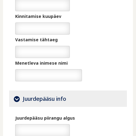
Date
Kinnitamise kuupäev
Date
Vastamise tähtaeg
Date
Menetleva inimese nimi
Juurdepääsu info
Juurdepääsu piirangu algus
Date