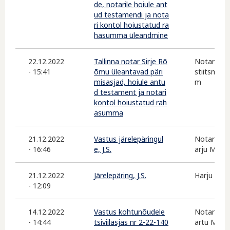
de, notarile hoiule ant
ud testamendi ja nota
ri kontol hoiustatud ra
hasumma üleandmine
22.12.2022
Tallinna notar Sirje Rõ
Notarite 
- 15:41
õmu üleantavad päri
stiitsminis
misasjad, hoiule antu
m
d testament ja notari
kontol hoiustatud rah
asumma
21.12.2022
Vastus järelepäringul
Notarite 
- 16:46
e, J.S.
arju Maak
21.12.2022
Järelepäring, J.S.
Harju Maa
- 12:09
14.12.2022
Vastus kohtunõudele
Notarite 
- 14:44
tsiviilasjas nr 2-22-140
artu Maak