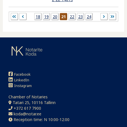
Pages
18
19
20
21
22
23
24
Facebook
LinkedIn
Instagram
Chamber of Notaries
Tatari 25, 10116 Tallinn
+372 617 7900
koda@notar.ee
Reception time: N 10:00-12:00