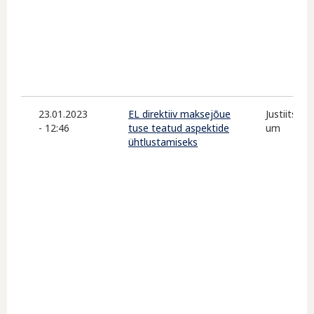
23.01.2023
EL direktiiv maksejõue
Justiitsmin
- 12:46
tuse teatud aspektide
um
ühtlustamiseks