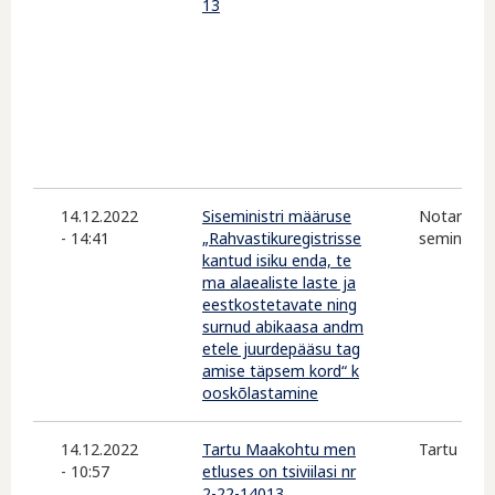
13
14.12.2022
Siseministri määruse
Notarite K
- 14:41
„Rahvastikuregistrisse
seministe
kantud isiku enda, te
ma alaealiste laste ja
eestkostetavate ning
surnud abikaasa andm
etele juurdepääsu tag
amise täpsem kord“ k
ooskõlastamine
14.12.2022
Tartu Maakohtu men
Tartu Maa
- 10:57
etluses on tsiviilasi nr
2-22-14013