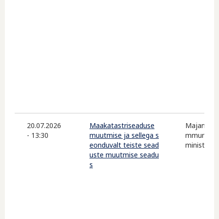
20.07.2026
Maakatastriseaduse
Majandus-
- 13:30
muutmise ja sellega s
mmunikats
eonduvalt teiste sead
ministeer
uste muutmise seadu
s