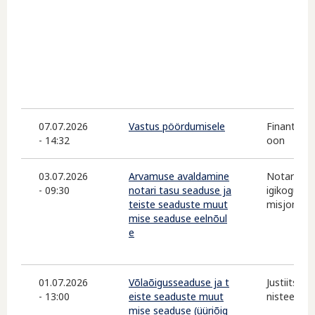
07.07.2026
Vastus pöördumisele
Finantsins
- 14:32
oon
03.07.2026
Arvamuse avaldamine
Notarite 
- 09:30
notari tasu seaduse ja
igikogu õi
teiste seaduste muut
misjon
mise seaduse eelnõul
e
01.07.2026
Võlaõigusseaduse ja t
Justiits- j
- 13:00
eiste seaduste muut
nisteerium
mise seaduse (üüriõig