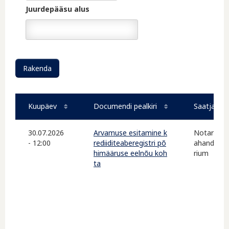
Juurdepääsu alus
Kuupäev
Documendi pealkiri
Saatja / s
30.07.2026
Arvamuse esitamine k
Notarite 
- 12:00
rediiditeaberegistri põ
ahandusmi
himääruse eelnõu koh
rium
ta