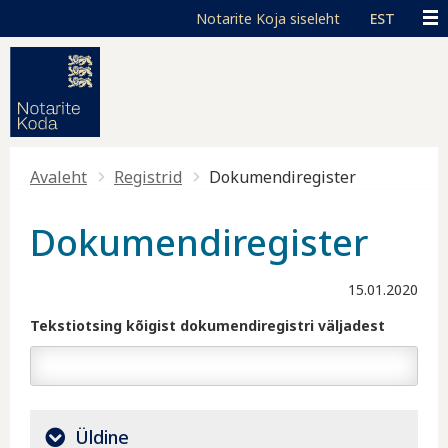
Liigu edasi põhisisu juurde
Juurdepääsetavus
Toggle high contrast
EST
Avaleht
Registrid
Dokumendiregister
Dokumendiregister
15.01.2020
Tekstiotsing kõigist dokumendiregistri väljadest
Üldine