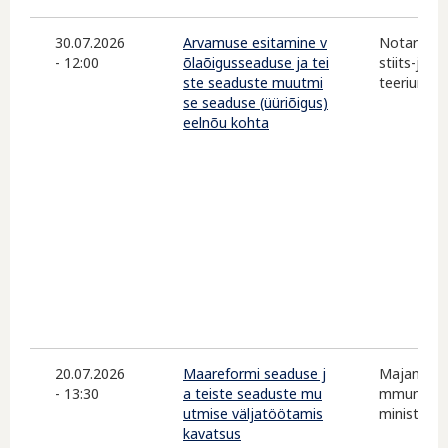
30.07.2026
Arvamuse esitamine v
Notarite 
- 12:00
õlaõigusseaduse ja tei
stiits-ja D
ste seaduste muutmi
teerium
se seaduse (üüriõigus)
eelnõu kohta
20.07.2026
Maareformi seaduse j
Majandus-
- 13:30
a teiste seaduste mu
mmunikats
utmise väljatöötamis
ministeer
kavatsus