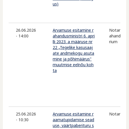
us)
26.06.2026
Arvamuse esitamine r
Notarite 
- 14:00
ahandusministri 6. apri
ahandusmi
lli 2023. a määruse nr
rium
22 „Tegelike kasusaaj
ate andmekogu asuta
mine ja põhimäärus"
muutmise eelnõu koh
ta
25.06.2026
Arvamuse esitamine r
Notarite 
- 10:30
aamatupidamise sead
use, väärtpaberituru s