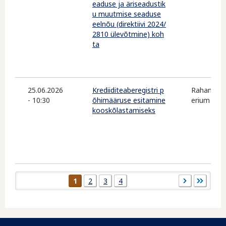
eaduse ja äriseadustik
u muutmise seaduse
eelnõu (direktiivi 2024/
2810 ülevõtmine) koh
ta
25.06.2026
Krediiditeaberegistri p
Rahandusm
- 10:30
õhimääruse esitamine
erium
kooskõlastamiseks
Lehed
1
2
3
4