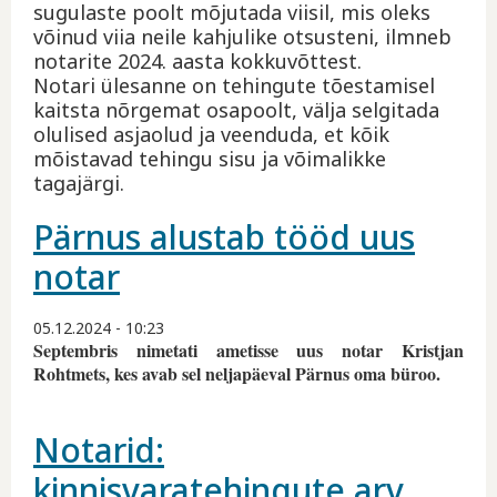
sugulaste poolt mõjutada viisil, mis oleks
võinud viia neile kahjulike otsusteni, ilmneb
notarite 2024. aasta kokkuvõttest.
Notari ülesanne on tehingute tõestamisel
kaitsta nõrgemat osapoolt, välja selgitada
olulised asjaolud ja veenduda, et kõik
mõistavad tehingu sisu ja võimalikke
tagajärgi.
Pärnus alustab tööd uus
notar
05.12.2024 - 10:23
Septembris nimetati ametisse uus notar Kristjan
Rohtmets, kes avab sel neljapäeval Pärnus oma büroo.
Notarid:
kinnisvaratehingute arv