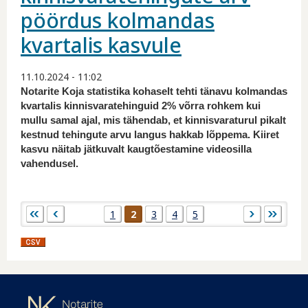
pöördus kolmandas
kvartalis kasvule
11.10.2024 - 11:02
Notarite Koja statistika kohaselt tehti tänavu kolmandas
kvartalis kinnisvaratehinguid 2% võrra rohkem kui
mullu samal ajal, mis tähendab, et kinnisvaraturul pikalt
kestnud tehingute arvu langus hakkab lõppema. Kiiret
kasvu näitab jätkuvalt kaugtõestamine videosilla
vahendusel.
Lehed
1
2
3
4
5