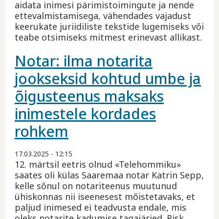
aidata inimesi pärimistoimingute ja nende
ettevalmistamisega, vähendades vajadust
keerukate juriidiliste tekstide lugemiseks või
teabe otsimiseks mitmest erinevast allikast.
Notar: ilma notarita
jookseksid kohtud umbe ja
õigusteenus maksaks
inimestele kordades
rohkem
17.03.2025 - 12:15
12. märtsil eetris olnud «Telehommiku»
saates oli külas Saaremaa notar Katrin Sepp,
kelle sõnul on notariteenus muutunud
ühiskonnas nii iseenesest mõistetavaks, et
paljud inimesed ei teadvusta endale, mis
oleks notarite kadumise tagajärjed. Risk