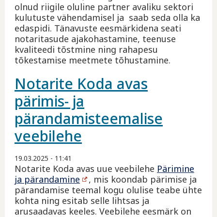
olnud riigile oluline partner avaliku sektori
kulutuste vähendamisel ja saab seda olla ka
edaspidi. Tänavuste eesmärkidena seati
notaritasude ajakohastamine, teenuse
kvaliteedi tõstmine ning rahapesu
tõkestamise meetmete tõhustamine.
Notarite Koda avas
pärimis- ja
pärandamisteemalise
veebilehe
19.03.2025 - 11:41
Notarite Koda avas uue veebilehe
Pärimine
ja pärandamine
, mis koondab pärimise ja
pärandamise teemal kogu olulise teabe ühte
kohta ning esitab selle lihtsas ja
arusaadavas keeles. Veebilehe eesmärk on