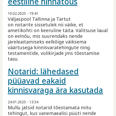
eestiline hinnatõus
10.02.2025 - 19:41
Väljaspool Tallinna ja Tartut
on notarite sissetulek nii väike, et
ametikohti on keeruline täita. Valitsuse laual
on eelnõu, mis suurendaks nende
järeleaitamiseks eelkõige väiksema
väärtusega kinnisvaratehingute ning
testamentide, volikirjade jms tõestamise
tasu.
Notarid: lähedased
püüavad eakaid
kinnisvaraga ära kasutada
24.01.2025 - 13:34
Mullu jätsid notarid tõestamata mitu
tehingut, kus vanemaealisi püüti nende