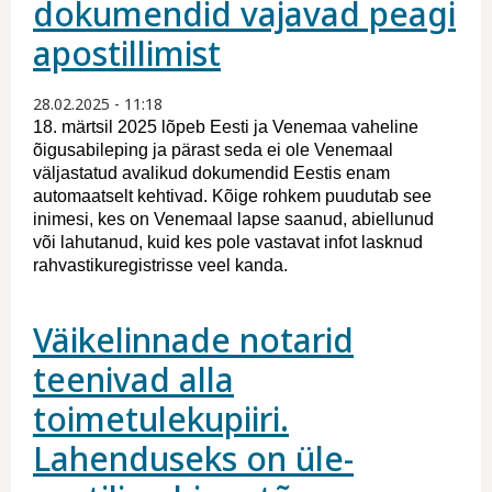
dokumendid vajavad peagi
apostillimist
28.02.2025 - 11:18
18. märtsil 2025 lõpeb Eesti ja Venemaa vaheline
õigusabileping ja pärast seda ei ole Venemaal
väljastatud avalikud dokumendid Eestis enam
automaatselt kehtivad. Kõige rohkem puudutab see
inimesi, kes on Venemaal lapse saanud, abiellunud
või lahutanud, kuid kes pole vastavat infot lasknud
rahvastikuregistrisse veel kanda.
Väikelinnade notarid
teenivad alla
toimetulekupiiri.
Lahenduseks on üle-