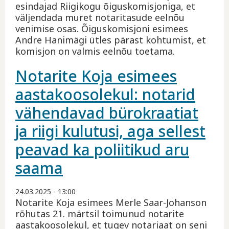
esindajad Riigikogu õiguskomisjoniga, et
väljendada muret notaritasude eelnõu
venimise osas. Õiguskomisjoni esimees
Andre Hanimägi ütles pärast kohtumist, et
komisjon on valmis eelnõu toetama.
Notarite Koja esimees
aastakoosolekul: notarid
vähendavad bürokraatiat
ja riigi kulutusi, aga sellest
peavad ka poliitikud aru
saama
24.03.2025 - 13:00
Notarite Koja esimees Merle Saar-Johanson
rõhutas 21. märtsil toimunud notarite
aastakoosolekul, et tugev notariaat on seni