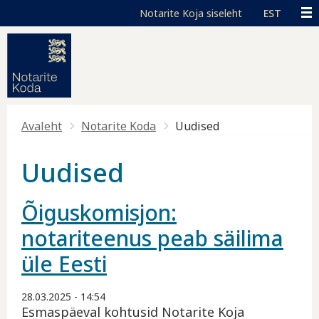
Liigu edasi põhisisu juurde
Juurdepääsetavus
Toggle high contrast
EST
Avaleht
Notarite Koda
Uudised
Uudised
Õiguskomisjon:
notariteenus peab säilima
üle Eesti
28.03.2025 - 14:54
Esmaspäeval kohtusid Notarite Koja