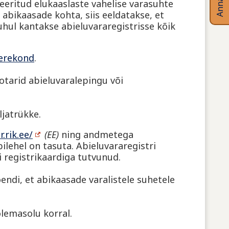
eeritud elukaaslaste vahelise varasuhte
abikaasade kohta, siis eeldatakse, et
uhul kantakse abieluvararegistrisse kõik
perekond
.
otarid abieluvaralepingu või
ljatrükke.
.rik.ee/
(EE)
ning andmetega
ilehel on tasuta. Abieluvararegistri
i registrikaardiga tutvunud.
õendi, et abikaasade varalistele suhetele
lemasolu korral.