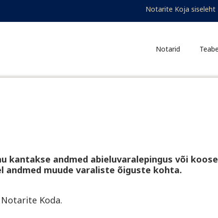
Notarid
Teab
 kuhu kantakse andmed abieluvaralepingus või koos
l andmed muude varaliste õiguste kohta.
 Notarite Koda.