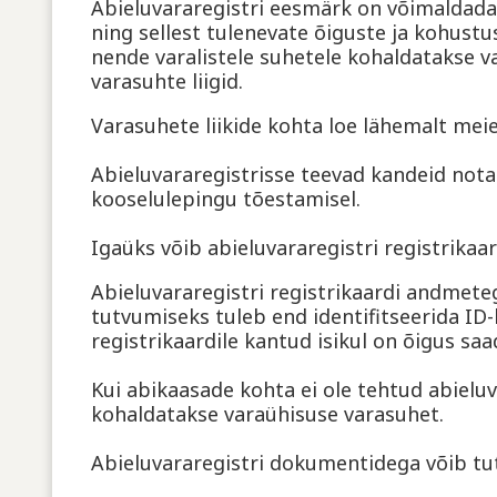
Abieluvararegistri eesmärk on võimaldada 
ning sellest tulenevate õiguste ja kohust
nende varalistele suhetele kohaldatakse v
varasuhte liigid.
Varasuhete liikide kohta loe lähemalt mei
Abieluvararegistrisse teevad kandeid nota
kooselulepingu tõestamisel.
Igaüks võib abieluvararegistri registrika
Abieluvararegistri registrikaardi andmete
tutvumiseks tuleb end identifitseerida ID-
registrikaardile kantud isikul on õigus sa
Kui abikaasade kohta ei ole tehtud abieluva
kohaldatakse varaühisuse varasuhet.
Abieluvararegistri dokumentidega võib tut