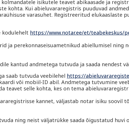
kolmandatele isikutele teavet abikaasade ja registr
uste kohta. Kui abieluvararegistris puuduvad andmed 
araühisuse varasuhet. Registreeritud elukaaslaste p
e kodulehelt
https://www.notar.ee/et/teabekeskus/
rid ja perekonnaseisuametnikud abiellumisel ning n
ardile kantud andmetega tutvuda ja saada nendest vä
ga saab tutvuda veebilehel
https://abieluvararegister
kaardi või mobiil-ID abil. Andmetega tutvumine veeb
ada teavet selle kohta, kes on tema abieluvararegistr
raregistrisse kannet, väljastab notar isiku soovil t
vuda ning neist väljatrükke saada õigustatud huvi o