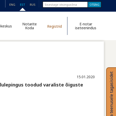
Otsinguvorm
Otsi sellelt
ENG
EST
RUS
lehelt
Notarite
E-notar
ekeskus
Registrid
Koda
iseteenindus
Anna teenusele tagasisidet
15.01.2020
elulepingus toodud varaliste õiguste