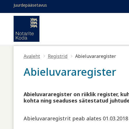
Liigu edasi põhisisu juurde
Juurdepääsetavus
Toggle high contrast
Juurdepääsetavus
Avaleht
Registrid
Abieluvararegister
Abieluvararegister
Abieluvararegister on riiklik register,
kohta ning seaduses sätestatud juhtude
Abieluvararegistrit peab alates 01.03.2018