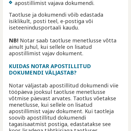
apostillimist vajava dokumendi.
Taotluse ja dokumendi võib edastada
isiklikult, posti teel, e-postiga või
iseteenindusportaali kaudu.
NB!
Notar saab taotluse menetlusse võtta
ainult juhul, kui sellele on lisatud
apostillimist vajav dokument.
KUIDAS NOTAR APOSTILLITUD
DOKUMENDI VÄLJASTAB?
Notar väljastab apostillitud dokumendi viie
tööpäeva jooksul taotluse menetlusse
võtmise päevast arvates. Taotlus võetakse
menetlusse, kui sellele on lisatud
apostillimist vajav dokument. Kui taotleja
soovib apostillitud dokumendi
tagasisaatmist postiga, edastatakse see
koos lisadega tähtkirjaga taotluses