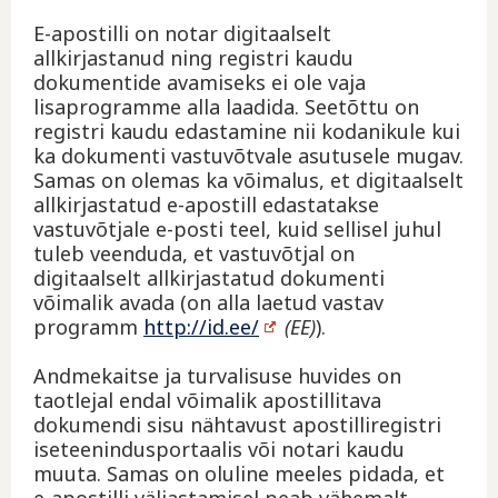
E-apostilli on notar digitaalselt
allkirjastanud ning registri kaudu
dokumentide avamiseks ei ole vaja
lisaprogramme alla laadida. Seetõttu on
registri kaudu edastamine nii kodanikule kui
ka dokumenti vastuvõtvale asutusele mugav.
Samas on olemas ka võimalus, et digitaalselt
allkirjastatud e-apostill edastatakse
vastuvõtjale e-posti teel, kuid sellisel juhul
tuleb veenduda, et vastuvõtjal on
digitaalselt allkirjastatud dokumenti
võimalik avada (on alla laetud vastav
programm
http://id.ee/
(EE)
).
Andmekaitse ja turvalisuse huvides on
taotlejal endal võimalik apostillitava
dokumendi sisu nähtavust apostilliregistri
iseteenindusportaalis või notari kaudu
muuta. Samas on oluline meeles pidada, et
e-apostilli väljastamisel peab vähemalt