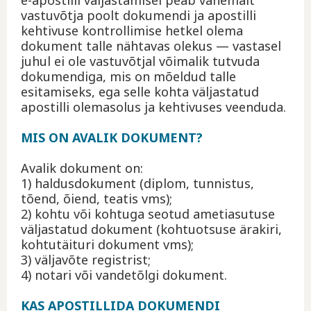
vastuvõtja poolt dokumendi ja apostilli
kehtivuse kontrollimise hetkel olema
dokument talle nähtavas olekus — vastasel
juhul ei ole vastuvõtjal võimalik tutvuda
dokumendiga, mis on mõeldud talle
esitamiseks, ega selle kohta väljastatud
apostilli olemasolus ja kehtivuses veenduda.
MIS ON AVALIK DOKUMENT?
Avalik dokument on:
1) haldusdokument (diplom, tunnistus,
tõend, õiend, teatis vms);
2) kohtu või kohtuga seotud ametiasutuse
väljastatud dokument (kohtuotsuse ärakiri,
kohtutäituri dokument vms);
3) väljavõte registrist;
4) notari või vandetõlgi dokument.
KAS APOSTILLIDA DOKUMENDI