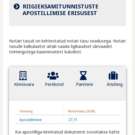
RIIGIEKSAMITUNNISTUSTE
APOSTILLIMISE ERISUSEST
Notari tasud on kehtestatud notari tasu seadusega. Notari
tasude kalkulaator aitab saada ligikaudset ülevaadet
toimingutega kaasnevatest kuludest.
Kinnisvara
Perekond
Pärimine
Äriühing
Toiming
Notaritasu (EUR)
Apostillimine
27,71
Kui apostilliga kinnitatud dokumenti soovitakse kätte