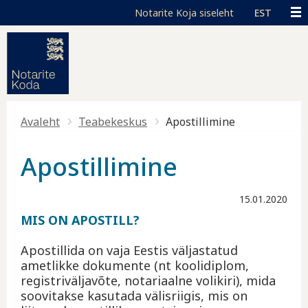
Liigu edasi põhisisu juurde
Juurdepääsetavus
Toggle high contrast
EST
Avaleht
Teabekeskus
Apostillimine
Apostillimine
15.01.2020
MIS ON APOSTILL?
Apostillida on vaja Eestis väljastatud
ametlikke dokumente (nt koolidiplom,
registriväljavõte, notariaalne volikiri), mida
soovitakse kasutada välisriigis, mis on