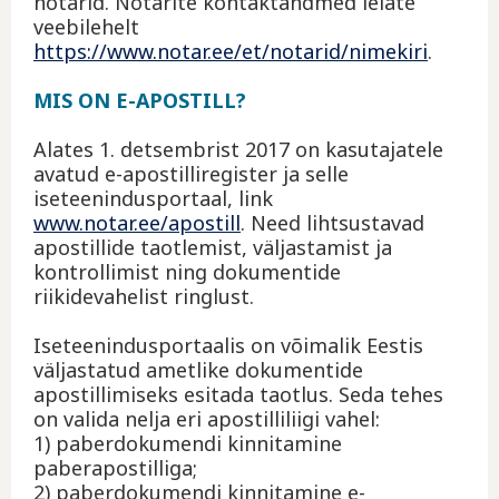
notarid. Notarite kontaktandmed leiate
veebilehelt
https://www.notar.ee/et/notarid/nimekiri
.
MIS ON E-APOSTILL?
Alates 1. detsembrist 2017 on kasutajatele
avatud e-apostilliregister ja selle
iseteenindusportaal, link
www.notar.ee/apostill
. Need lihtsustavad
apostillide taotlemist, väljastamist ja
kontrollimist ning dokumentide
riikidevahelist ringlust.
Iseteenindusportaalis on võimalik Eestis
väljastatud ametlike dokumentide
apostillimiseks esitada taotlus. Seda tehes
on valida nelja eri apostilliliigi vahel:
1) paberdokumendi kinnitamine
paberapostilliga;
2) paberdokumendi kinnitamine e-