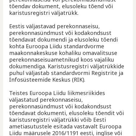
tõendav dokument, elusoleku tõend või
karistusregistri väljatrükk.
Eestis väljastavad perekonnaseisu,
perekonnasündmust või kodakondsust
tõendavat dokumendi ja elusoleku tõendi
kohta Euroopa Liidu standardvorme
maakonnakeskuse kohaliku omavalitsuse
perekonnaseisuametnikud koos vajaliku
dokumendiga. Karistusregistri väljatrükkide
puhul väljastab standardvormi Registrite ja
Infosüsteemide Keskus (RIK).
Teistes Euroopa Liidu liikmesriikides
väljastatud perekonnaseisu,
perekonnasündmust või kodakondsust
tõendavat dokumenti, elusoleku tõendit või
karistusregistri väljatrükki võib Eesti
ametiasutustele esitada vastavalt Euroopa
Liidu määrusele 2016/1191 eesti, inglise või