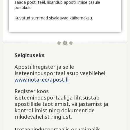
saada posti teel, lisandub apostillimise tasule
postikulu.
Kuvatud summad sisaldavad käibemaksu.
Selgituseks
Apostilliregister ja selle
iseteenindusportaal asub veebilehel
www.notar.ee/apostill
.
Register koos
iseteenindusportaaliga lihtsustab
apostillide taotlemist, väljastamist ja
kontrollimist ning dokumentide
riikidevahelist ringlust.
Iseteenindusportaalis on võimalik