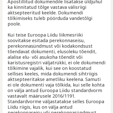
Apostillitud dokumendile lisatakse üldjuhul
ka kinnitatud tõlge vastava välisriigi
aktsepteeritud keelde. Dokumendi
tõlkimiseks tuleb pöörduda vandetõlgi
poole.
Kui teise Euroopa Liidu liikmesriiki
soovitakse esitada perekonnaseisu,
perekonnasündmust või kodakondsust
tõendavat dokumenti, elusoleku tõendit,
alalise elu- või asukoha tõendit või
karistusregistri väljatrükki, ei ole dokumendi
tõlkimine vajalik, kui see on koostatud
sellises keeles, mida dokumendi sihtriigis
aktsepteeritakse ametliku keelena. Samuti
ei ole dokumenti vaja tõlkida, kui selle kohta
on välja antud Euroopa Liidu standardvorm
vastavalt määrusele 2016/1191.
Standardvorme väljastatakse selles Euroopa
Liidu riigis, kus on välja antud
perekonnaseisu või perekonnasündmust