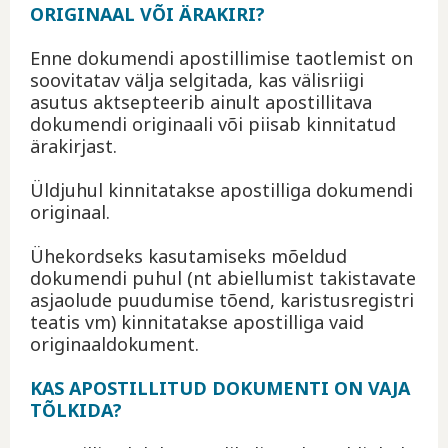
ORIGINAAL VÕI ÄRAKIRI?
Enne dokumendi apostillimise taotlemist on
soovitatav välja selgitada, kas välisriigi
asutus aktsepteerib ainult apostillitava
dokumendi originaali või piisab kinnitatud
ärakirjast.
Üldjuhul kinnitatakse apostilliga dokumendi
originaal.
Ühekordseks kasutamiseks mõeldud
dokumendi puhul (nt abiellumist takistavate
asjaolude puudumise tõend, karistusregistri
teatis vm) kinnitatakse apostilliga vaid
originaaldokument.
KAS APOSTILLITUD DOKUMENTI ON VAJA
TÕLKIDA?