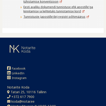
tühistamise konventsioon
Eesti avaliku dokumendi tunnistuse ehk apostille'ga
kinnitamise ja kehtetuks tunnistamise kord
Tunnistuste (apostille'de) registri põhimäärus
Facebook
LinkedIn
Instagram
Notarite Koda
Tatari 25, 10116 Tallinn
+372 617 7900
koda@notar.ee