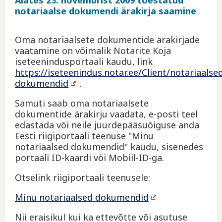
notariaalse dokumendi ärakirja saamine
Oma notariaalsete dokumentide ärakirjade
vaatamine on võimalik Notarite Koja
iseteenindusportaali kaudu, link
https://iseteenindus.notar.ee/Client/notariaalse
dokumendid
.
Samuti saab oma notariaalsete
dokumentide ärakirju vaadata, e-posti teel
edastada või neile juurdepääsuõiguse anda
Eesti riigiportaali teenuse "Minu
notariaalsed dokumendid" kaudu, sisenedes
portaali ID-kaardi või Mobiil-ID-ga.
Otselink riigiportaali teenusele:
Minu notariaalsed dokumendid
Nii eraisikul kui ka ettevõtte või asutuse