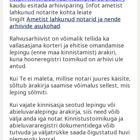
kaudu esitada arhiivipäring. Infot ametist
lahkunud notarite kohta leiate
lingilt
Ametist lahkunud notarid ja nende
arhiivide asukohad
.
Rahvusarhiivist on võimalik tellida ka
vallasasjana korteri ja ehitise omandamise
lepingu (enne maa kinnistamist) ärakiri,
kuna hooneregistri toimikud on arhiivi üle
antud.
Kui Te ei mäleta, millise notari juures käisite,
sõltub ärakirja saamise võimalus sellest, mis
leping sõlmiti.
Kui vajate kinnisasja seotud lepingu või
abieluvaralepingu ärakirja, siis need võib
välja anda iga notar. Kinnistustoimikuga ja
abieluvararegistri dokumentidega võib
tutvuda ja väljatrükke saada õigustatud huvi
olemasolu korral.