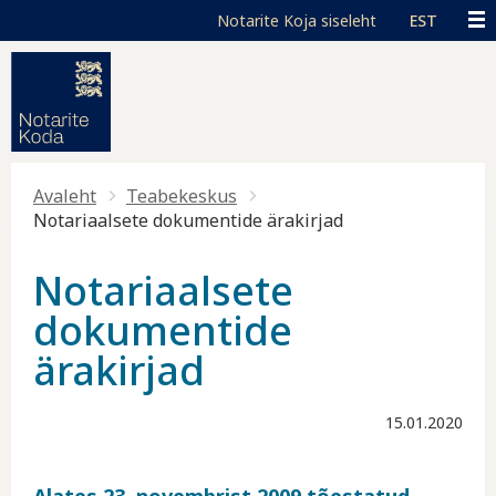
Liigu edasi põhisisu juurde
Juurdepääsetavus
Toggle high contrast
EST
Avaleht
Teabekeskus
Notariaalsete dokumentide ärakirjad
Notariaalsete
dokumentide
ärakirjad
15.01.2020
Alates 23. novembrist 2009 tõestatud