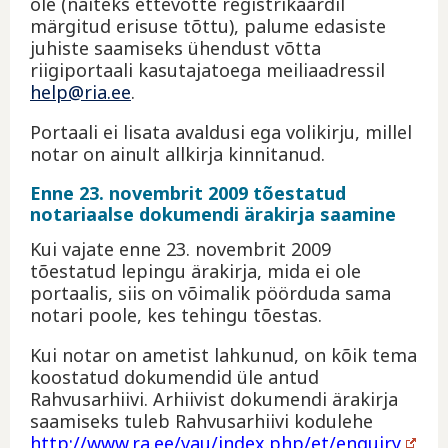
ole (näiteks ettevõtte registrikaardil
märgitud erisuse tõttu), palume edasiste
juhiste saamiseks ühendust võtta
riigiportaali kasutajatoega meiliaadressil
help@ria.ee
.
Portaali ei lisata avaldusi ega volikirju, millel
notar on ainult allkirja kinnitanud.
Enne 23. novembrit 2009 tõestatud
notariaalse dokumendi ärakirja saamine
Kui vajate enne 23. novembrit 2009
tõestatud lepingu ärakirja, mida ei ole
portaalis, siis on võimalik pöörduda sama
notari poole, kes tehingu tõestas.
Kui notar on ametist lahkunud, on kõik tema
koostatud dokumendid üle antud
Rahvusarhiivi. Arhiivist dokumendi ärakirja
saamiseks tuleb Rahvusarhiivi kodulehe
http://www.ra.ee/vau/index.php/et/enquiry