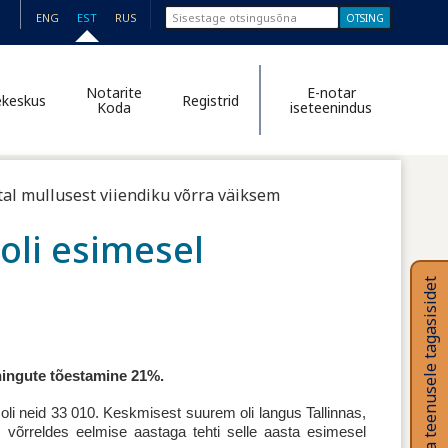
Otsinguvorm
Otsi sellelt
ENG
EST
RUS
lehelt
Notarite
E-notar
ekeskus
Registrid
Koda
iseteenindus
tal mullusest viiendiku võrra väiksem
oli esimesel
Anna teenusele tagasisidet
ehingute tõestamine 21%.
 oli neid 33 010. Keskmisest suurem oli langus Tallinnas,
s võrreldes eelmise aastaga tehti selle aasta esimesel