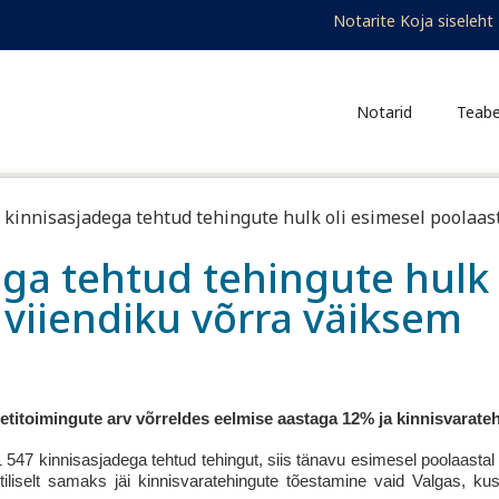
Notarid
Teab
: kinnisasjadega tehtud tehingute hulk oli esimesel poolaas
ega tehtud tehingute hulk 
 viiendiku võrra väiksem
etitoimingute arv võrreldes eelmise aastaga 12% ja kinnisvarat
 547 kinnisasjadega tehtud tehingut, siis tänavu esimesel poolaastal
iliselt samaks jäi kinnisvaratehingute tõestamine vaid Valgas, ku