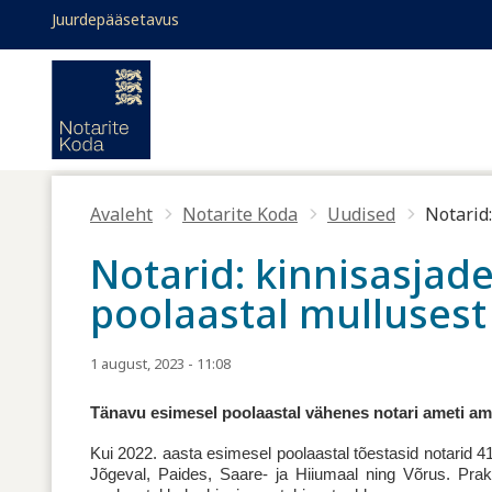
Liigu edasi põhisisu juurde
Juurdepääsetavus
Toggle high contrast
Juurdepääsetavus
Avaleht
Notarite Koda
Uudised
Notarid
Notarid: kinnisasjad
poolaastal mullusest
1 august, 2023 - 11:08
Tänavu esimesel poolaastal vähenes notari ameti am
Kui 2022. aasta esimesel poolaastal tõestasid notarid 41
Jõgeval, Paides, Saare- ja Hiiumaal ning Võrus. Prakt