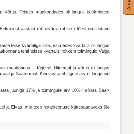
 ja Võrus. Teistes maakondades oli langus keskmisest
. Eelmisest aastast mõnevõrra rohkem tõestasid notarid
asta teise kvartaliga 13%, esimeses kvartalis oli langus
konnana tehti teises kvartalis rohkem toiminguid Valga
tmes maakonnas – Jõgeval, Hiiumaal ja Võrus oli langus
umaal ja Saaremaal. Kinnisvaratehingute arv ei langenud
 aasta juuniga 17% ja toimingute arv 10%,“ sõnas Saar-
uel ja Elvas, mis teeb notariteenuse kättesaadavaks üle