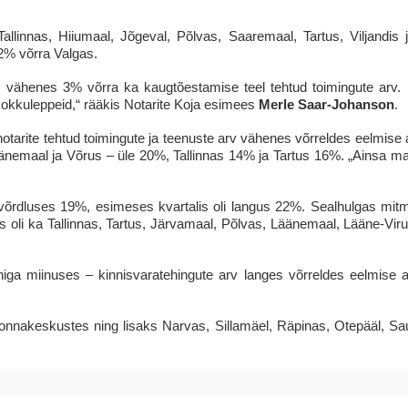
llinnas, Hiiumaal, Jõgeval, Põlvas, Saaremaal, Tartus, Viljandis
2% võrra Valgas.
siis vähenes 3% võrra ka kaugtõestamise teel tehtud toimingute arv
kokkuleppeid,“ rääkis Notarite Koja esimees
Merle Saar-Johanson
.
otarite tehtud toimingute ja teenuste arv vähenes võrreldes eelmise a
änemaal ja Võrus – üle 20%, Tallinnas 14% ja Tartus 16%. „Ainsa maa
 võrdluses 19%, esimeses kvartalis oli langus 22%. Sealhulgas mi
s oli ka Tallinnas, Tartus, Järvamaal, Põlvas, Läänemaal, Lääne-Vir
niga miinuses – kinnisvaratehingute arv langes võrreldes eelmise
konnakeskustes ning lisaks Narvas, Sillamäel, Räpinas, Otepääl, Sa