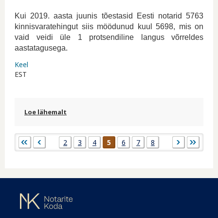
Kui 2019. aasta juunis tõestasid Eesti notarid 5763
kinnisvaratehingut siis möödunud kuul 5698, mis on
vaid veidi üle 1 protsendiline langus võrreldes
aastatagusega.
Keel
EST
Loe lähemalt
Notariaalsete toimingute arvu langus
näitas juunis aeglustumise märke kohta
Lehed
2
3
4
5
6
7
8