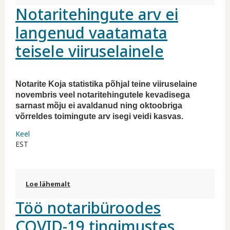
Notaritehingute arv ei
marginaalne kohta
langenud vaatamata
teisele viiruselainele
Notarite Koja statistika põhjal teine viiruselaine
novembris veel notaritehingutele kevadisega
sarnast mõju ei avaldanud ning oktoobriga
võrreldes toimingute arv isegi veidi kasvas.
Keel
EST
Loe lähemalt
Notaritehingute arv ei langenud vaatamata
teisele viiruselainele kohta
Töö notaribüroodes
COVID-19 tingimustes