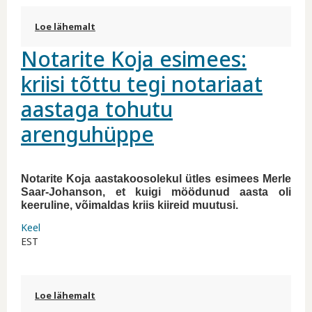
Loe lähemalt
HOIATUS! Netipätid üritavad Eesti notarite
nimesid kuritarvitades inimestelt raha välja
Notarite Koja esimees:
petta! kohta
kriisi tõttu tegi notariaat
aastaga tohutu
arenguhüppe
Notarite Koja aastakoosolekul ütles esimees Merle
Saar-Johanson, et kuigi möödunud aasta oli
keeruline, võimaldas kriis kiireid muutusi.
Keel
EST
Loe lähemalt
Notarite Koja esimees: kriisi tõttu tegi
notariaat aastaga tohutu arenguhüppe