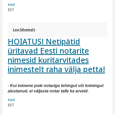
Keel
EST
Loe lähemalt
Käivitus notariaalsete toimingute
kaugtõestamise testkeskkond kohta
HOIATUS! Netipätid
üritavad Eesti notarite
nimesid kuritarvitades
inimestelt raha välja petta!
-
Kui inimene pole notariga tehingut või toimingut
alustanud, ei väljasta notar talle ka arveid.
Keel
EST