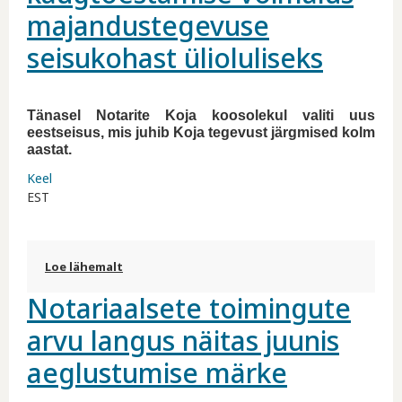
majandustegevuse
seisukohast ülioluliseks
Tänasel Notarite Koja koosolekul valiti uus
eestseisus, mis juhib Koja tegevust järgmised kolm
aastat.
Keel
EST
Loe lähemalt
Notarite Koja esimehena jätkav Merle Saar-
Johanson: Kriisis osutus kaugtõestamise
Notariaalsete toimingute
võimalus majandustegevuse seisukohast
ülioluliseks kohta
arvu langus näitas juunis
aeglustumise märke