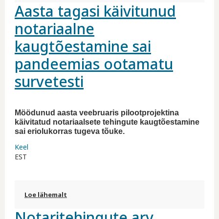
Aasta tagasi käivitunud
kohta
notariaalne
kaugtõestamine sai
pandeemias ootamatu
survetesti
Möödunud aasta veebruaris pilootprojektina
käivitatud notariaalsete tehingute kaugtõestamine
sai eriolukorras tugeva tõuke.
Keel
EST
Loe lähemalt
Aasta tagasi käivitunud notariaalne
kaugtõestamine sai pandeemias ootamatu
Notaritehingute arv
survetesti kohta