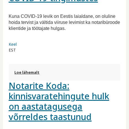
Kuna COVID-19 levik on Eestis laialdane, on oluline
hoida tervist ja vältida viiruse levimist ka notaribüroode
klientide ja töötajate hulgas.
Keel
EST
Loe lähemalt
Töö notaribüroodes COVID-19 tingimustes
kohta
Notarite Koda:
kinnisvaratehingute hulk
on aastatagusega
võrreldes taastunud