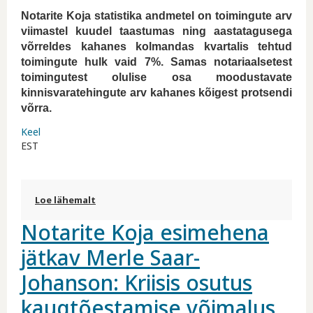
Notarite Koja statistika andmetel on toimingute arv
viimastel kuudel taastumas ning aastatagusega
võrreldes kahanes kolmandas kvartalis tehtud
toimingute hulk vaid 7%. Samas notariaalsetest
toimingutest olulise osa moodustavate
kinnisvaratehingute arv kahanes kõigest protsendi
võrra.
Keel
EST
Loe lähemalt
Notarite Koda: kinnisvaratehingute hulk on
aastatagusega võrreldes taastunud kohta
Notarite Koja esimehena
jätkav Merle Saar-
Johanson: Kriisis osutus
kaugtõestamise võimalus