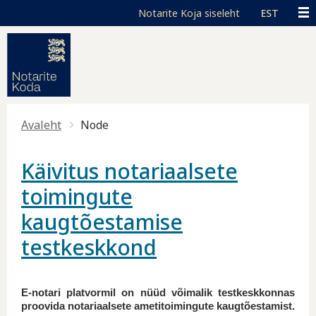
Liigu edasi põhisisu juurde
Juurdepääsetavus
Toggle high contrast
EST
Avaleht
Node
Käivitus notariaalsete
toimingute
kaugtõestamise
testkeskkond
E-notari platvormil on nüüd võimalik testkeskkonnas
proovida notariaalsete ametitoimingute kaugtõestamist.