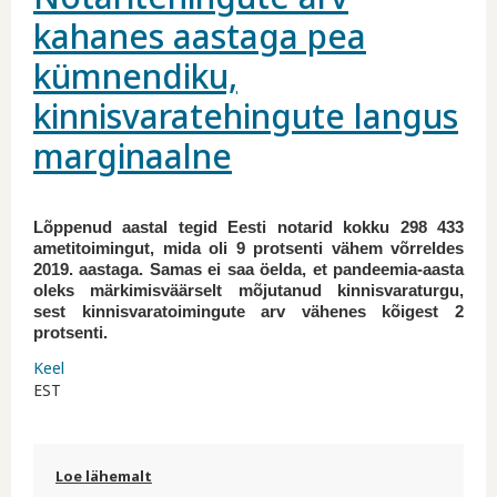
kahanes aastaga pea
kümnendiku,
kinnisvaratehingute langus
marginaalne
Lõppenud aastal tegid Eesti notarid kokku 298 433
ametitoimingut, mida oli 9 protsenti vähem võrreldes
2019. aastaga. Samas ei saa öelda, et pandeemia-aasta
oleks märkimisväärselt mõjutanud kinnisvaraturgu,
sest kinnisvaratoimingute arv vähenes kõigest 2
protsenti.
Keel
EST
Loe lähemalt
Notaritehingute arv kahanes aastaga pea
kümnendiku, kinnisvaratehingute langus